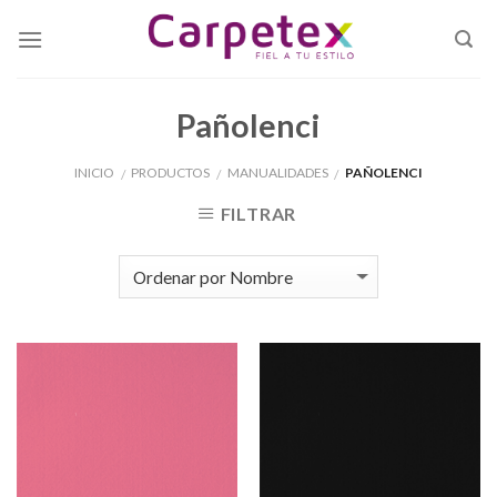
Skip
to
content
Pañolenci
INICIO
PRODUCTOS
MANUALIDADES
PAÑOLENCI
/
/
/
FILTRAR