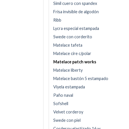
Simil cuero con spandex
Frisa invisible de algodón
Ribb
Lycra especial estampada
Swede con corderito
Matelace tafeta
Matelace cire c/polar
Matelace patch works
Matelace liberty
Matelace bastón 5 estampado
Viyela estampada
Paño naval
Sofshell
Velvet corderoy
Swede con piel
Corderoy elastizado 16 w