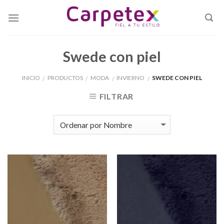
Skip
to
content
Swede con piel
INICIO
PRODUCTOS
MODA
INVIERNO
SWEDE CON PIEL
/
/
/
/
FILTRAR